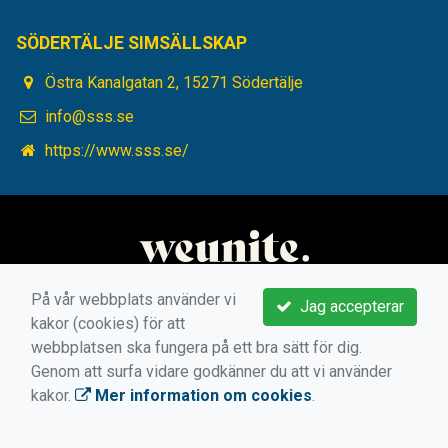
SÖDERTÄLJE SIMSÄLLSKAP
Östra Kanalgatan 2, 15271 Södertälje
info@sss.se
https://www.sss.se/
På vår webbplats använder vi
Jag accepterar
kakor (cookies) för att
webbplatsen ska fungera på ett bra sätt för dig.
Genom att surfa vidare godkänner du att vi använder
kakor.
Mer information om cookies
.