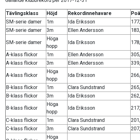
Gällande klubbrekord per 2017-12-31
Tävlingsklass
Höjd
Rekordinnehavare
Po
SM-serie damer
1m
Ida Eriksson
177
SM-serie damer
3m
Ellen Andersson
183
Höga
SM-serie damer
Ida Eriksson
178
hopp
A-klass flickor
1m
Ellen Andersson
305
A-klass flickor
3m
Ellen Andersson
339
Höga
A-klass flickor
Ida Eriksson
266
hopp
B-klass flickor
1m
Clara Sundstrand
265
B-klass flickor
3m
Ida Eriksson
262
Höga
B-klass flickor
Ida Eriksson
217
hopp
C-klass flickor
1m
Clara Sundstrand
201
C-klass flickor
3m
Clara Sundstrand
207
Höga