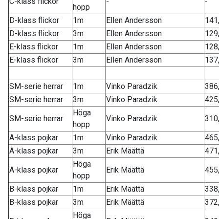
C-klass flickor
-
-
hopp
D-klass flickor
1m
Ellen Andersson
141
D-klass flickor
3m
Ellen Andersson
129
E-klass flickor
1m
Ellen Andersson
128
E-klass flickor
3m
Ellen Andersson
137
SM-serie herrar
1m
Vinko Paradzik
386
SM-serie herrar
3m
Vinko Paradzik
425
Höga
SM-serie herrar
Vinko Paradzik
310
hopp
A-klass pojkar
1m
Vinko Paradzik
465
A-klass pojkar
3m
Erik Määttä
471
Höga
A-klass pojkar
Erik Määttä
455
hopp
B-klass pojkar
1m
Erik Määttä
338
B-klass pojkar
3m
Erik Määttä
372
Höga