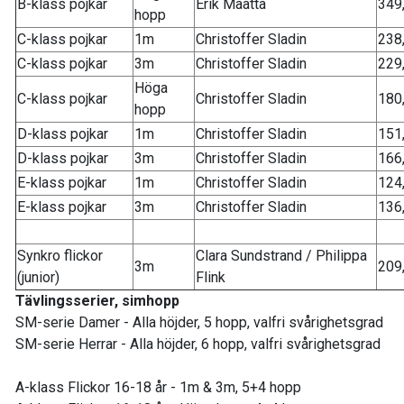
B-klass pojkar
Erik Määttä
349
hopp
C-klass pojkar
1m
Christoffer Sladin
238
C-klass pojkar
3m
Christoffer Sladin
229
Höga
C-klass pojkar
Christoffer Sladin
180
hopp
D-klass pojkar
1m
Christoffer Sladin
151
D-klass pojkar
3m
Christoffer Sladin
166
E-klass pojkar
1m
Christoffer Sladin
124
E-klass pojkar
3m
Christoffer Sladin
136
Synkro flickor
Clara Sundstrand / Philippa
3m
209
(junior)
Flink
Tävlingsserier, simhopp
SM-serie Damer - Alla höjder, 5 hopp, valfri svårighetsgrad
SM-serie Herrar - Alla höjder, 6 hopp, valfri svårighetsgrad
A-klass Flickor 16-18 år - 1m & 3m, 5+4 hopp