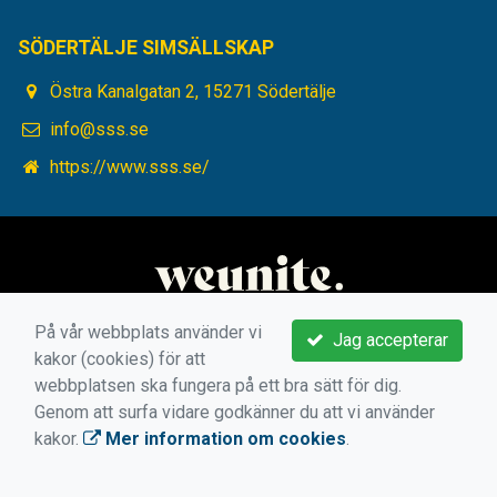
SÖDERTÄLJE SIMSÄLLSKAP
Östra Kanalgatan 2, 15271 Södertälje
info@sss.se
https://www.sss.se/
På vår webbplats använder vi
Jag accepterar
kakor (cookies) för att
webbplatsen ska fungera på ett bra sätt för dig.
Genom att surfa vidare godkänner du att vi använder
kakor.
Mer information om cookies
.