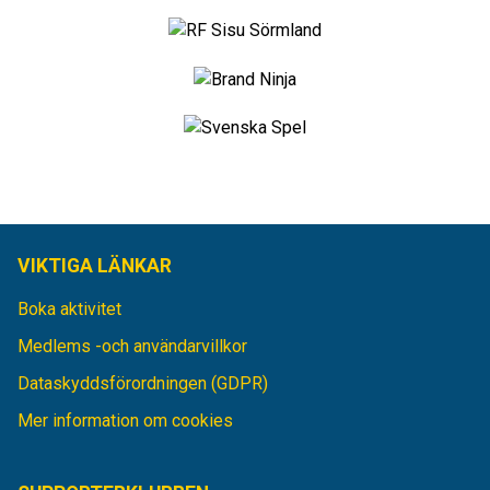
VIKTIGA LÄNKAR
Boka aktivitet
Medlems -och användarvillkor
Dataskyddsförordningen (GDPR)
Mer information om cookies