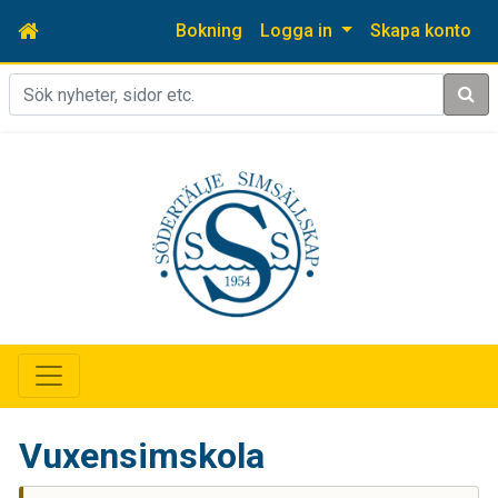
Bokning
Logga in
Skapa konto
Sök
Vuxensimskola