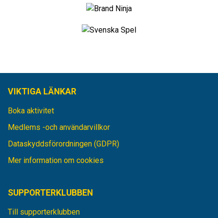
VIKTIGA LÄNKAR
Boka aktivitet
Medlems -och användarvillkor
Dataskyddsförordningen (GDPR)
Mer information om cookies
SUPPORTERKLUBBEN
Till supporterklubben