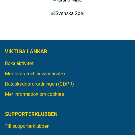
VIKTIGA LÄNKAR
Boka aktivitet
Medlems -och användarvillkor
Dataskyddsförordningen (GDPR)
Mer information om cookies
SUPPORTERKLUBBEN
Till supporterklubben