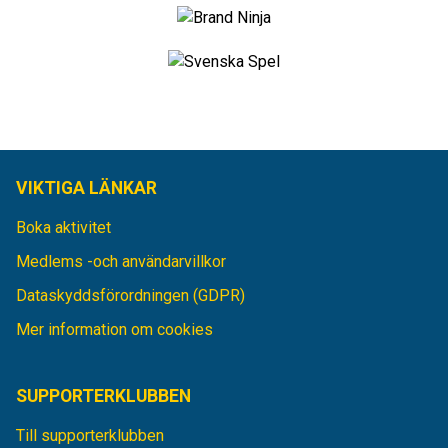
VIKTIGA LÄNKAR
Boka aktivitet
Medlems -och användarvillkor
Dataskyddsförordningen (GDPR)
Mer information om cookies
SUPPORTERKLUBBEN
Till supporterklubben