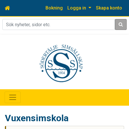
Bokning
Logga in
Skapa konto
Sök
Vuxensimskola