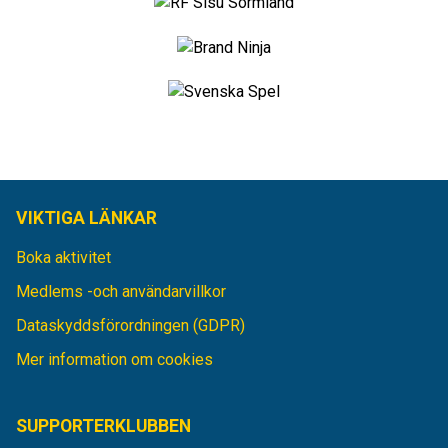
VIKTIGA LÄNKAR
Boka aktivitet
Medlems -och användarvillkor
Dataskyddsförordningen (GDPR)
Mer information om cookies
SUPPORTERKLUBBEN