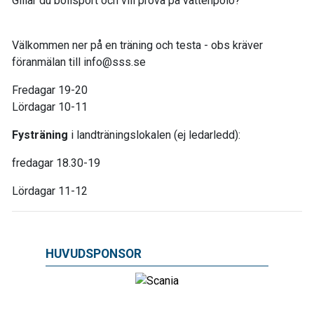
Gillar du bollsport och vill prova på vattenpolo?
Välkommen ner på en träning och testa - obs kräver
föranmälan till info@sss.se
Fredagar 19-20
Lördagar 10-11
Fysträning
i landträningslokalen (ej ledarledd):
fredagar 18.30-19
Lördagar 11-12
HUVUDSPONSOR